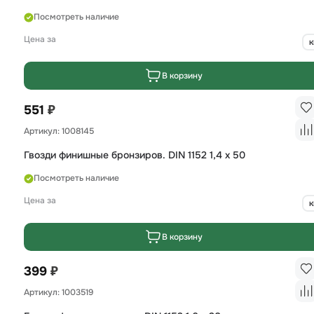
Посмотреть наличие
Цена за
к
В корзину
₽
551
Артикул: 1008145
Гвозди финишные бронзиров. DIN 1152 1,4 х 50
Посмотреть наличие
Цена за
к
В корзину
₽
399
Артикул: 1003519