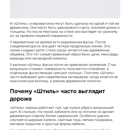
И «Штиль», и евровагонка могут быть сделаны из одной и той же
древесины. Они могут быть одинакового сорта, похожей длины и
толщины. Но после монтажа на стене они выглядят по-разному
из-за профиля лицевой поверхности.
У евровагонки на кромке есть выраженная фаска. После
соединения досок она дает четкую продольную линию. Эти
линии создают ритм: стена сразу читается как деревянная
обшивка. Это тот самый привычный образ бани, дачи, мансарды,
веранды или загородной комнаты.
У вагонки «Штиль» фаска почти не привлекает внимания. Стык
визуально сглажен, поверхность получается спокойнее, а
отдельные доски меньше «рисуют полосы». Поэтому «Штиль»
часто выбирают для современных интерьеров: когда хочется не
классическую вагонку, а ровное деревянное полотно.
Почему «Штиль» часто выглядит
дороже
«Штиль» хорошо работает там, где нужно убрать визуальный
шум. В спальне, гостиной, кабинете или на потолке он делает
деревянную отделку более сдержанной. Особенно удачно
смотрятся широкие ламели, светлые тона, мягкая тонировка,
матовое покрытие и простые формы мебели.