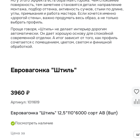
Но у этого эффекта есть обратная сторона. Чем спокойнее
поверхность, тем заметнее становятся детали: направление
монтажа, подбор оттенка, активность сучков, стыки по длине,
углы, примыкания и работа мастера. Если хочется именно
«дорогой стены», важно продумать весь образ, а не только
выбрать профиль.
Проще говоря, «Штиль» не делает интерьер дорогим
автоматически. Он дает хорошую основу для спокойной
современной отделки. А итог зависит от того, как профиль
сочетается с помещением, цветом, светом и финишной
обработкой.
Евровагонка "Штиль"
₽
3960
Артикул: 1011619
Евровагонка "Штиль" 12,5*110*6000 сорт AB (8шт)
Посмотреть наличие
Цена за
ш