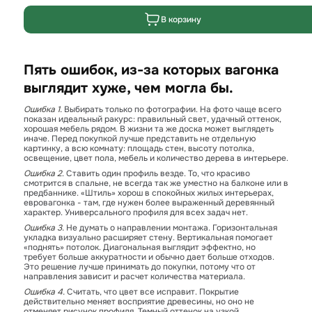
В корзину
Пять ошибок, из-за которых вагонка
выглядит хуже, чем могла бы.
Ошибка 1.
Выбирать только по фотографии. На фото чаще всего
показан идеальный ракурс: правильный свет, удачный оттенок,
хорошая мебель рядом. В жизни та же доска может выглядеть
иначе. Перед покупкой лучше представить не отдельную
картинку, а всю комнату: площадь стен, высоту потолка,
освещение, цвет пола, мебель и количество дерева в интерьере.
Ошибка 2
. Ставить один профиль везде. То, что красиво
смотрится в спальне, не всегда так же уместно на балконе или в
предбаннике. «Штиль» хорош в спокойных жилых интерьерах,
евровагонка - там, где нужен более выраженный деревянный
характер. Универсального профиля для всех задач нет.
Ошибка 3.
Не думать о направлении монтажа. Горизонтальная
укладка визуально расширяет стену. Вертикальная помогает
«поднять» потолок. Диагональная выглядит эффектно, но
требует больше аккуратности и обычно дает больше отходов.
Это решение лучше принимать до покупки, потому что от
направления зависит и расчет количества материала.
Ошибка 4.
Считать, что цвет все исправит. Покрытие
действительно меняет восприятие древесины, но оно не
отменяет рисунок профиля. Темный оттенок на узкой