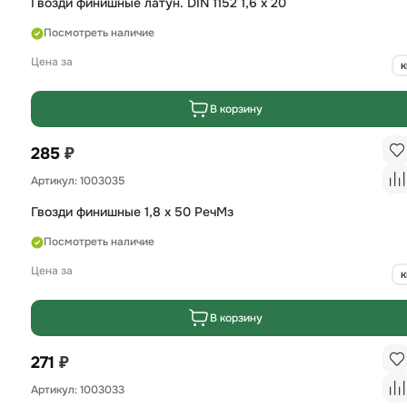
Гвозди финишные латун. DIN 1152 1,6 х 20
Посмотреть наличие
Цена за
к
В корзину
₽
285
Артикул: 1003035
Гвозди финишные 1,8 x 50 РечМз
Посмотреть наличие
Цена за
к
В корзину
₽
271
Артикул: 1003033