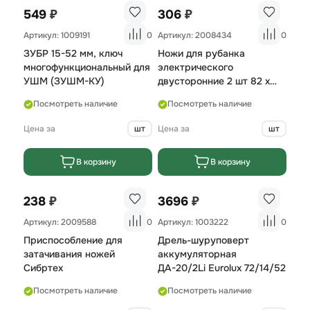
₽
₽
549
306
Артикул: 1009191
0
Артикул: 2008434
0
ЗУБР 15-52 мм, ключ
Ножи для рубанка
многофункциональный для
электрического
УШМ (ЗУШМ-КУ)
двусторонние 2 шт 82 х
5,5 мм
Посмотреть наличие
Посмотреть наличие
Цена за
шт
Цена за
шт
В корзину
В корзину
₽
₽
238
3696
Артикул: 2009588
0
Артикул: 1003222
0
Приспособление для
Дрель-шуруповерт
затачивания ножей
аккумуляторная
Сибртех
ДА-20/2Li Eurolux 72/14/52
Посмотреть наличие
Посмотреть наличие