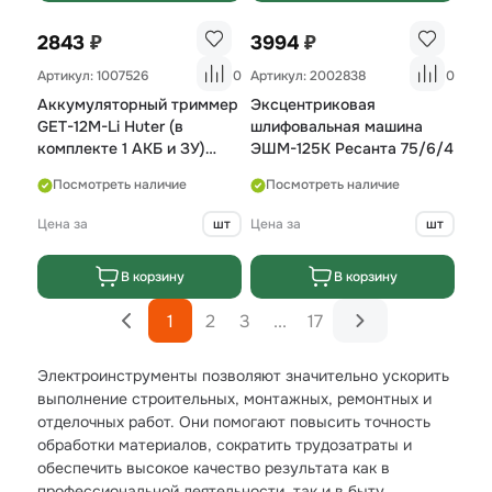
₽
₽
2843
3994
Артикул: 1007526
0
Артикул: 2002838
0
Аккумуляторный триммер
Эксцентриковая
GET-12М-Li Huter (в
шлифовальная машина
комплекте 1 АКБ и ЗУ)
ЭШМ-125К Ресанта 75/6/4
70/1/64
Посмотреть наличие
Посмотреть наличие
Цена за
шт
Цена за
шт
В корзину
В корзину
1
2
3
...
17
Электроинструменты позволяют значительно ускорить
выполнение строительных, монтажных, ремонтных и
отделочных работ. Они помогают повысить точность
обработки материалов, сократить трудозатраты и
обеспечить высокое качество результата как в
профессиональной деятельности, так и в быту.