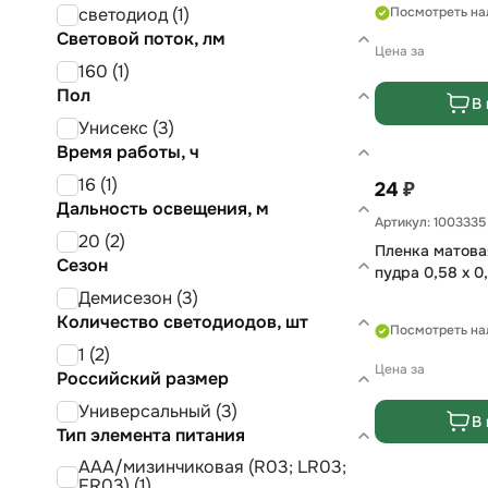
светодиод (1)
Посмотреть на
Световой поток, лм
Цена за
160 (1)
Пол
В 
Унисекс (3)
Время работы, ч
16 (1)
₽
24
Дальность освещения, м
Артикул: 1003335
20 (2)
Пленка матова
Сезон
пудра 0,58 х 0
Демисезон (3)
Количество светодиодов, шт
Посмотреть на
1 (2)
Цена за
Российский размер
Универсальный (3)
В 
Тип элемента питания
AAA/мизинчиковая (R03; LR03;
FR03) (1)