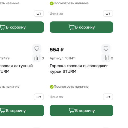
еть наличие
Посмотреть наличие
шт
Цена за
шт
В корзину
В корзину
₽
554
012479
0
Артикул: 1011411
0
газовая латунный
Горелка газовая пьезоподжиг
TURM
курок STURM
еть наличие
Посмотреть наличие
шт
Цена за
шт
В корзину
В корзину