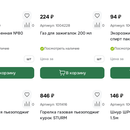
₽
₽
224
94
0
0
Артикул: 1004228
0
Артикул: 1
венная №80
Газ для зажигалок 200 мл
Экорозжи
спирт пак
личие
Посмотреть наличие
Посмотр
шт
Цена за
шт
Цена за
корзину
В корзину
₽
₽
846
146
0
Артикул: 1011416
0
Артикул: 1
ая пьезоподжиг
Горелка газовая пьезоподжиг
Шнур ШРО
курок STURM
1.5м