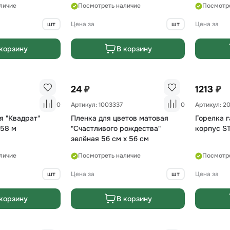
личие
Посмотреть наличие
Посмотр
шт
Цена за
шт
Цена за
корзину
В корзину
₽
₽
24
1213
0
Артикул: 1003337
0
Артикул: 2
я "Квадрат"
Пленка для цветов матовая
Горелка 
,58 м
"Счастливого рождества"
корпус S
зелёная 5б см х 5б см
личие
Посмотреть наличие
Посмотр
шт
Цена за
шт
Цена за
корзину
В корзину