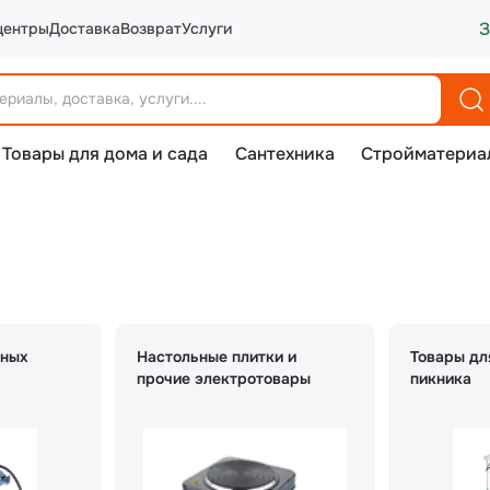
З
центры
Доставка
Возврат
Услуги
Товары для дома и сада
Сантехника
Стройматериа
вных
Настольные плитки и
Товары дл
прочие электротовары
пикника