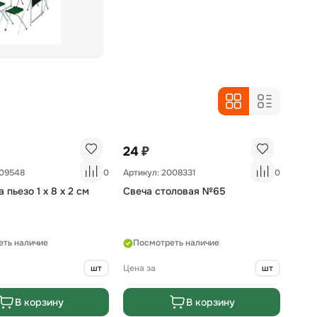
₽
24
009548
0
Артикул: 2008331
0
 пьезо 1 х 8 х 2 см
Свеча столовая №65
еть наличие
Посмотреть наличие
шт
Цена за
шт
В корзину
В корзину