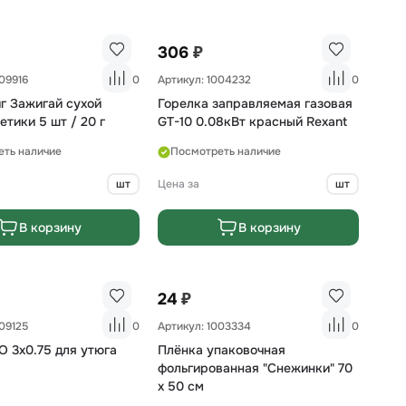
₽
306
009916
0
Артикул: 1004232
0
г Зажигай сухой
Горелка заправляемая газовая
етики 5 шт / 20 г
GT-10 0.08кВт красный Rexant
еть наличие
Посмотреть наличие
шт
Цена за
шт
В корзину
В корзину
₽
24
009125
0
Артикул: 1003334
0
 3х0.75 для утюга
Плёнка упаковочная
фольгированная "Снежинки" 70
х 50 см