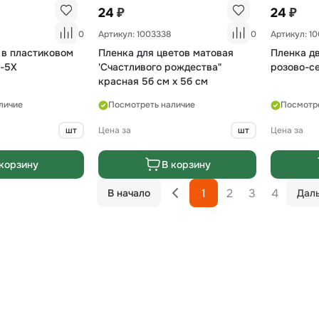
₽
₽
24
24
0
Артикул: 1003338
0
Артикул: 1
 в пластиковом
Пленка для цветов матовая
Пленка д
-5Х
'Счастливого рождества"
розово-с
красная 5б см х 5б см
личие
Посмотреть наличие
Посмотр
шт
Цена за
шт
Цена за
корзину
В корзину
1
2
3
4
В начало
Дал