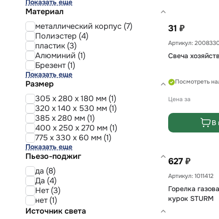
Показать еще
Материал
металлический корпус (7)
₽
31
Полиэстер (4)
Артикул: 200833
пластик (3)
Алюминий (1)
Свеча хозяйст
Брезент (1)
Показать еще
Посмотреть на
Размер
305 х 280 х 180 мм (1)
Цена за
320 x 140 x 530 мм (1)
385 x 280 мм (1)
В 
400 х 250 х 270 мм (1)
775 х 330 х 60 мм (1)
Показать еще
Пьезо-поджиг
₽
627
да (8)
Артикул: 1011412
Да (4)
Горелка газов
Нет (3)
курок STURM
нет (1)
Источник света