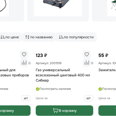
по цене
по названию
по популярности
₽
₽
123
55
0
Артикул: 2001519
0
Артикул: 1
ьный для
Газ универсальный
Зажигалка
азовых приборов
всесезонный цанговый 400 мл
Сибиар
личие
Посмотреть наличие
Посмотр
шт
Цена за
шт
Цена за
корзину
В корзину