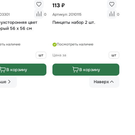
₽
113
003301
0
Артикул: 2010115
0
вухсторонняя цвет
Пинцеты набор 2 шт.
ерый 56 х 56 см
еть наличие
Посмотреть наличие
шт
Цена за
шт
В корзину
В корзину
ьше
Наверх