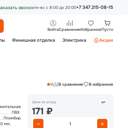
+7 347 215-08-15
аказать звонок
пн-вс с 8:00 до 20:00
Войти
Сравнение
Избранное
Пусто
лы
Финишная отделка
Электрика
Акции
В сравнение
В избранное
0
Цена за штуку
шт
инительная
171 ₽
ПВХ
Пломбир
1
20 мм,