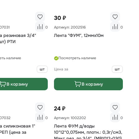
₽
30
007031
0
Артикул: 2002516
0
а резиновая 3/4"
Лента "ФУМ", 12ммх10м
шт) РТИ
еть наличие
Посмотреть наличие
шт
Цена за
шт
В корзину
В корзину
₽
24
007032
0
Артикул: 1002202
0
 силиконовая 1"
Лента ФУМ д/воды
ЕП (цена за
10*12*0,075мм, плотн.: 0,3г/см3,
Макс.рез. до 3/4", (MB1012-030)