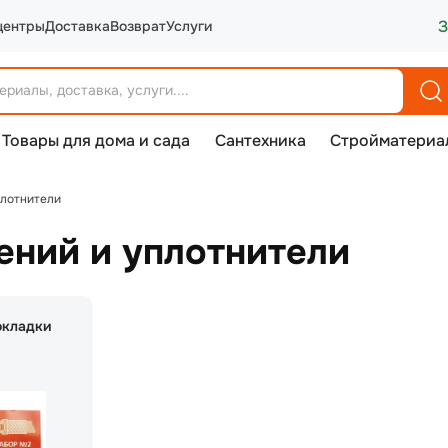
З
центры
Доставка
Возврат
Услуги
Товары для дома и сада
Сантехника
Стройматериа
плотнители
ений и уплотнители
окладки