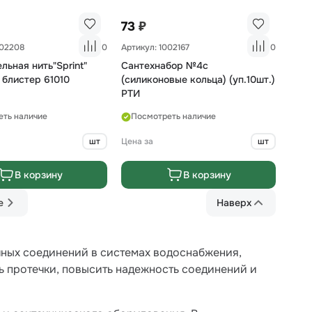
₽
73
002208
0
Артикул: 1002167
0
льная нить"Sprint"
Сантехнабор №4с
 блистер 61010
(силиконовые кольца) (уп.10шт.)
РТИ
еть наличие
Посмотреть наличие
шт
Цена за
шт
В корзину
В корзину
е
Наверх
чных соединений в системах водоснабжения,
ь протечки, повысить надежность соединений и