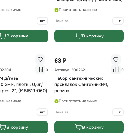
еть наличие
Посмотреть наличие
шт
Цена за
шт
В корзину
В корзину
₽
63
002204
0
Артикул: 2002621
0
М д/газа
Набор сантехнических
0,2мм, плотн.: 0,6г/
прокладок Сантехник№1,
.рез. 2", (MB1519-060)
резина
еть наличие
Посмотреть наличие
шт
Цена за
шт
В корзину
В корзину