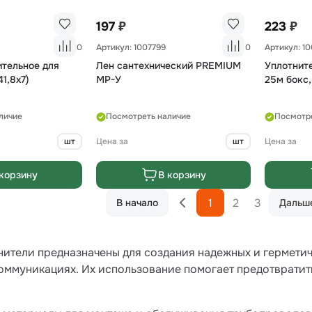
₽
₽
197
223
0
Артикул: 1007799
0
Артикул: 1
ительное для
Лен сантехнический PREMIUM
Уплотните
41,8х7)
MP-У
25м бокс,
личие
Посмотреть наличие
Посмотр
шт
Цена за
шт
Цена за
корзину
В корзину
1
2
3
В начало
Дальш
нители предназначены для создания надежных и гермети
оммуникациях. Их использование помогает предотвратит