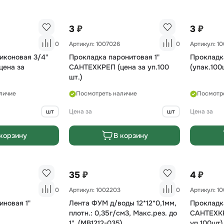
₽
₽
3
3
0
Артикул: 1007026
0
Артикул: 1
иконовая 3/4"
Прокладка паронитовая 1"
Прокладк
цена за
САНТЕХКРЕП (цена за уп.100
(упак.100
шт.)
личие
Посмотреть наличие
Посмотр
шт
Цена за
шт
Цена за
корзину
В корзину
₽
₽
35
4
0
Артикул: 1002203
0
Артикул: 1
иновая 1"
Лента ФУМ д/воды 12*12*0,1мм,
Прокладка
плотн.: 0,35г/см3, Макс.рез. до
САНТЕХКР
1", (MB1212-035)
уп.100шт)