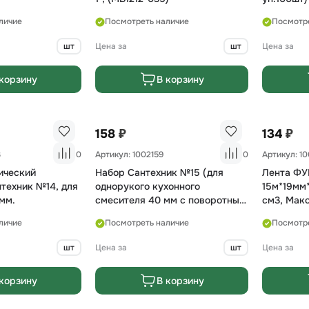
личие
Посмотреть наличие
Посмотр
шт
Цена за
шт
Цена за
корзину
В корзину
₽
₽
158
134
3
0
Артикул: 1002159
0
Артикул: 1
ический
Набор Сантехник №15 (для
Лента ФУ
техник №14, для
однорукого кухонного
15м*19мм*
мм.
смесителя 40 мм с поворотным
см3, Макс
носом) САНТЕХКРЕП
личие
Посмотреть наличие
Посмотр
шт
Цена за
шт
Цена за
корзину
В корзину