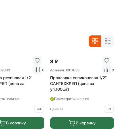
₽
3
007030
0
Артикул: 1007033
0
 резиновая 1/2"
Прокладка силиконовая 1/2"
ЕП (цена за
САНТЕХКРЕП (цена за
уп.100шт)
еть наличие
Посмотреть наличие
шт
Цена за
шт
В корзину
В корзину