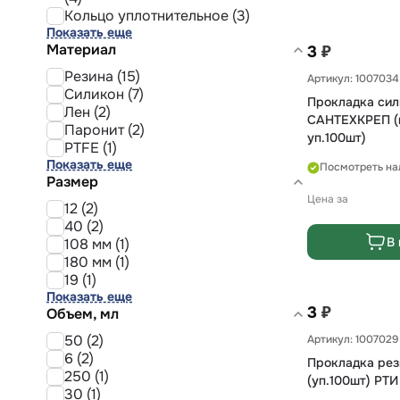
Кольцо уплотнительное (3)
Показать еще
Материал
₽
3
Резина (15)
Артикул: 1007034
Силикон (7)
Прокладка сил
Лен (2)
САНТЕХКРЕП (
Паронит (2)
уп.100шт)
PTFE (1)
Показать еще
Посмотреть на
Размер
Цена за
12 (2)
40 (2)
В 
108 мм (1)
180 мм (1)
19 (1)
Показать еще
₽
3
Объем, мл
50 (2)
Артикул: 1007029
6 (2)
Прокладка рез
250 (1)
(уп.100шт) РТИ
30 (1)