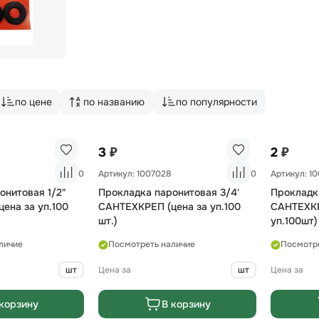
по цене
по названию
по популярности
₽
₽
3
2
0
Артикул: 1007028
0
Артикул: 1
онитовая 1/2"
Прокладка паронитовая 3/4'
Прокладка
ена за уп.100
САНТЕХКРЕП (цена за уп.100
САНТЕХКР
шт.)
уп.100шт)
личие
Посмотреть наличие
Посмотр
шт
Цена за
шт
Цена за
корзину
В корзину