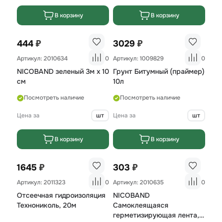
В корзину
В корзину
₽
₽
444
3029
Артикул: 2010634
0
Артикул: 1009829
0
NICOBAND зеленый 3м х 10
Грунт Битумный (праймер)
см
10л
Посмотреть наличие
Посмотреть наличие
Цена за
шт
Цена за
шт
В корзину
В корзину
₽
₽
1645
303
Артикул: 2011323
0
Артикул: 2010635
0
Отсеечная гидроизоляция
NICOBAND
Технониколь, 20м
Самоклеящаяся
герметизирующая лента,