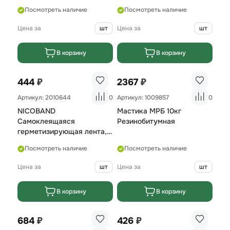
цвет зеленый длина3м х
Посмотреть наличие
Посмотреть наличие
ширина 5 см
Цена за
шт
Цена за
шт
В корзину
В корзину
₽
₽
444
2367
Артикул: 2010644
0
Артикул: 1009857
0
NICOBAND
Мастика МРБ 10кг
Самоклеящаяся
Резинобитумная
герметизирующая лента,
цвет красный 3м х10см
Посмотреть наличие
Посмотреть наличие
Цена за
шт
Цена за
шт
В корзину
В корзину
₽
₽
684
426