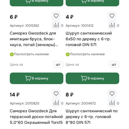
В корзину
В корзину
₽
₽
6
4
Артикул: 1005362
0
Артикул: 1001412
0
Саморез Gwozdeck для
Шуруп сантехнический
имитации бруса, блок-
6х50 по дереву с 6-гр.
хауса, потай (зенкеры)
головой DIN 571
3,5*55, Zn Torx10
Посмотреть наличие
Посмотреть наличие
Цена за
шт
Цена за
шт
В корзину
В корзину
₽
₽
14
8
Артикул: 2010825
0
Артикул: 2004672
0
Саморез Gwozdeck Для
Шуруп сантехнический по
террасной доски потайной
дереву с 6-гр. головой
5,0*60 Окрашенный Torx15
8*80 DIN 571