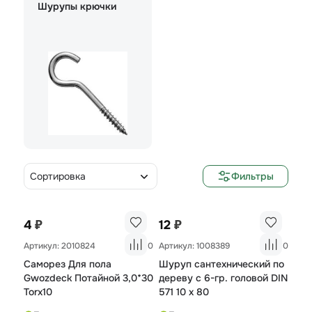
Шурупы крючки
Сортировка
Фильтры
₽
₽
4
12
Артикул: 2010824
0
Артикул: 1008389
0
Саморез Для пола
Шуруп сантехнический по
Gwozdeck Потайной 3,0*30
дереву с 6-гр. головой DIN
Torx10
571 10 х 80