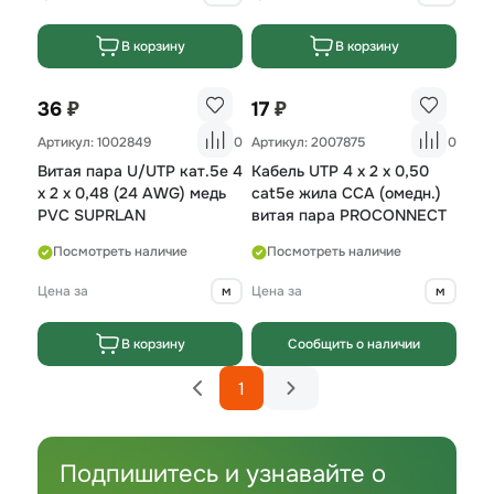
В корзину
В корзину
₽
₽
36
17
Артикул: 1002849
0
Артикул: 2007875
0
Витая пара U/UTP кат.5е 4
Кабель UTP 4 х 2 х 0,50
х 2 х 0,48 (24 AWG) медь
cat5e жила CCA (омедн.)
PVC SUPRLAN
витая пара PROCONNECT
Посмотреть наличие
Посмотреть наличие
Цена за
м
Цена за
м
В корзину
Сообщить о наличии
1
Подпишитесь и узнавайте о