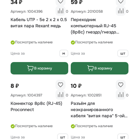
₽
₽
34
59
Артикул: 1004396
0
Артикул: 2010058
0
Кабель UTP - 5е 2 х 2 х 0.5
Переходник
витая пара Rexant медь
компьютерный RJ-45
(8p8c) гнездо/гнездо
Proconnect (50)
Посмотреть наличие
Посмотреть наличие
Цена за
м
Цена за
шт
В корзину
В корзину
₽
₽
8
10
Артикул: 1004397
0
Артикул: 1002851
0
Коннектор 8р8с (RJ-45)
Разъём для
Proconnect
неэкранированного
кабеля "витая пара" 5-ой
категории RJ45M/5U,
Посмотреть наличие
Посмотреть наличие
LANS
Цена за
шт
Цена за
шт