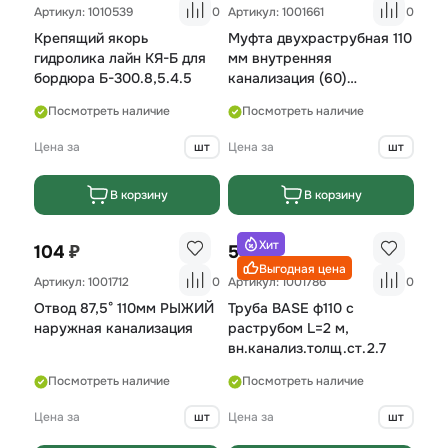
Артикул: 1010539
0
Артикул: 1001661
0
Крепящий якорь
Муфта двухраструбная 110
гидролика лайн КЯ-Б для
мм внутренняя
бордюра Б-300.8,5.4.5
канализация (60)
(ремонтная, без
Посмотреть наличие
Посмотреть наличие
перегородки)
Цена за
шт
Цена за
шт
В корзину
В корзину
Хит
₽
₽
104
546
Выгодная цена
Артикул: 1001712
0
Артикул: 1001786
0
Отвод 87,5° 110мм РЫЖИЙ
Труба BASE ф110 с
наружная канализация
раструбом L=2 м,
вн.канализ.толщ.ст.2.7
Посмотреть наличие
Посмотреть наличие
Цена за
шт
Цена за
шт