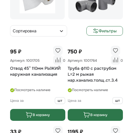
Сортировка
Фильтры
₽
₽
95
750
Артикул: 1001705
0
Артикул: 1001764
0
Отвод 45° 110мм РЫЖИЙ
Труба ф110 с раструбом
наружная канализация
L=2 м рыжая
нар.канализ.толщ.ст.3.4
Посмотреть наличие
Посмотреть наличие
Цена за
шт
Цена за
шт
В корзину
В корзину
₽
₽
33
1195